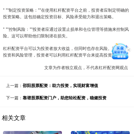
* **制定投资策略：**在使用杠杆配资平台之前，投资者应制定明确的
投资策略。这包括确定投资目标、风险承受能力和退出策略。
* **控制风险：**投资者应通过设置止损单和仓位管理等措施来控制风
险。这可以帮助他们限制潜在损失。
杠杆配资平台可以为投资者放大收益，但同时也存在风险。通过谨慎
投资和风险管理，投资者可以利用杠杆配资平台来提高投资回报。
文章为作者独立观点，不代表杠杆配资网观点
上一篇：
邵阳股票配资：助力投资，实现财富增值
下一篇：
靠谱股票配资门户，助您轻松配资，稳健投资
相关文章