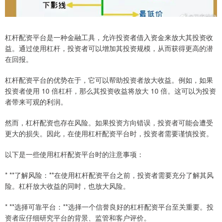
杠杆配资平台是一种金融工具，允许投资者借入资金来放大其投资收
益。通过使用杠杆，投资者可以增加其投资规模，从而获得更高的潜
在回报。
杠杆配资平台的优势在于，它可以帮助投资者放大收益。例如，如果
投资者使用 10 倍杠杆，那么其投资收益将放大 10 倍。这可以为投资
者带来可观的利润。
然而，杠杆配资也存在风险。如果投资方向错误，投资者可能会遭受
更大的损失。因此，在使用杠杆配资平台时，投资者需要谨慎投资。
以下是一些使用杠杆配资平台时的注意事项：
* **了解风险：**在使用杠杆配资平台之前，投资者需要充分了解其风
险。杠杆放大收益的同时，也放大风险。
* **选择可靠平台：**选择一个信誉良好的杠杆配资平台至关重要。投
资者应仔细研究平台的背景、监管和客户评价。