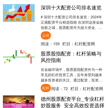
深圳十大配资公司排名速览
# 深圳十大配资公司排名速览：2024年
正规配资平台精选指南 在深圳这座金融
创新之城，股票配资作为放大资金、提
升收益的重要工具，一直备受投资者关
公司
注。然而，面对市....
阅读：
159
栏目：
杠杆配资网
股票股指配资：杠杆策略与
风控指南
在金融市场中，股票股指配资作为一种
常见的杠杆投资工具，近年来受到越来
越多投资者的关注。通过配资，投资者
可以用较少的自有资金撬动更大的投资
杠杆
阅读：
72
栏目：
杠杆配资网
规模，从而放大收益。然而....
德州股票配资平台_专业杠杆
炒股服务_安全高效投资选择