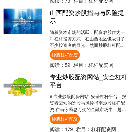
阅读：
73
栏目：
杠杆配资网
山西配资炒股指南与风险提
示
随着资本市场的活跃，配资炒股作为一
种杠杆投资方式，在山西地区也吸引了
不少投资者的目光。然而炒股杠杆配
资，高收益往往伴随着高风险。本文将
炒股杠杆配资
为您提供一份详尽的山西配资....
阅读：
52
栏目：
杠杆配资网
专业炒股配资网站_安全杠杆
平台
# 专业炒股配资网站_安全杠杆平台：投
资者需知的选股与风控指南炒股杠杆配
资 在当今瞬息万变的金融市场中，越来
越多的投资者开始关注杠杆交易带来的
炒股杠杆配资
收益放大效应。然而....
阅读：
179
栏目：
杠杆配资网