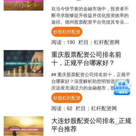
在当今快节奏的金融市场中，投资者不
断寻求能够提升收益并优化投资效率的
途径。德州股票配资平台凭借其专业的
杠杆炒股服务和安全高效的投资环境炒
炒股杠杆配资
股杠杆配资，正成为越来越....
阅读：
190
栏目：
杠杆配资网
重庆股票配资公司排名前
十，正规平台哪家好？
## 重庆股票配资公司排名前十，正规平
台哪家好？深度解析助您明智选择 在重
庆这座充满活力的金融都市，股票配资
市场日益活跃，吸引了众多投资者的目
炒股杠杆配资
光。面对市场上琳琅....
阅读：
62
栏目：
杠杆配资网
大连炒股配资公司排名_正规
平台推荐