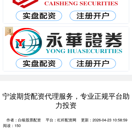
宁波期货配资代理服务，专业正规平台助
力投资
作者：白银股票配资
平台：杠杆配资网
更新：2026-04-23 10:58:59
阅读：150