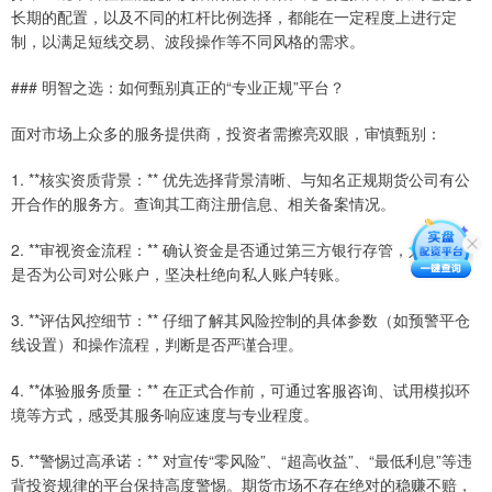
长期的配置，以及不同的杠杆比例选择，都能在一定程度上进行定
制，以满足短线交易、波段操作等不同风格的需求。
### 明智之选：如何甄别真正的“专业正规”平台？
面对市场上众多的服务提供商，投资者需擦亮双眼，审慎甄别：
1. **核实资质背景：** 优先选择背景清晰、与知名正规期货公司有公
开合作的服务方。查询其工商注册信息、相关备案情况。
2. **审视资金流程：** 确认资金是否通过第三方银行存管，入金账户
是否为公司对公账户，坚决杜绝向私人账户转账。
3. **评估风控细节：** 仔细了解其风险控制的具体参数（如预警平仓
线设置）和操作流程，判断是否严谨合理。
4. **体验服务质量：** 在正式合作前，可通过客服咨询、试用模拟环
境等方式，感受其服务响应速度与专业程度。
5. **警惕过高承诺：** 对宣传“零风险”、“超高收益”、“最低利息”等违
背投资规律的平台保持高度警惕。期货市场不存在绝对的稳赚不赔，