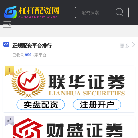
正规配资平台排行
更多
已收录
999
+家平台