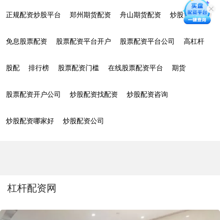
正规配资炒股平台
郑州期货配资
舟山期货配资
炒股需要
免息股票配资
股票配资平台开户
股票配资平台公司
高杠杆
股配
排行榜
股票配资门槛
在线股票配资平台
期货
股票配资开户公司
炒股配资找配资
炒股配资咨询
炒股配资哪家好
炒股配资公司
杠杆配资网