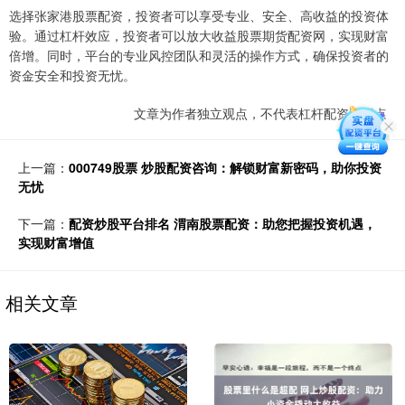
选择张家港股票配资，投资者可以享受专业、安全、高收益的投资体
验。通过杠杆效应，投资者可以放大收益股票期货配资网，实现财富
倍增。同时，平台的专业风控团队和灵活的操作方式，确保投资者的
资金安全和投资无忧。
文章为作者独立观点，不代表杠杆配资网观点
上一篇：
000749股票 炒股配资咨询：解锁财富新密码，助你投资
无忧
下一篇：
配资炒股平台排名 渭南股票配资：助您把握投资机遇，
实现财富增值
相关文章