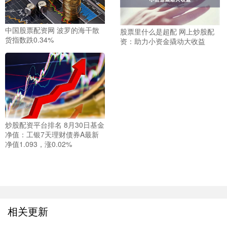
中国股票配资网 波罗的海干散
股票里什么是超配 网上炒股配
货指数跌0.34%
资：助力小资金撬动大收益
炒股配资平台排名 8月30日基金
净值：工银7天理财债券A最新
净值1.093，涨0.02%
相关更新