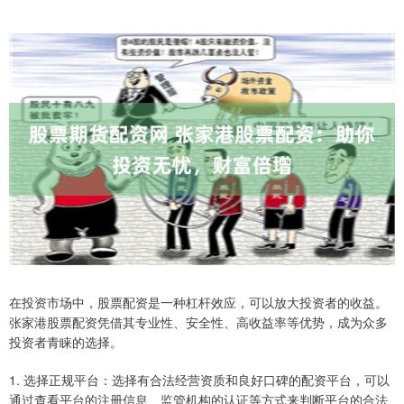
在投资市场中，股票配资是一种杠杆效应，可以放大投资者的收益。
张家港股票配资凭借其专业性、安全性、高收益率等优势，成为众多
投资者青睐的选择。
1. 选择正规平台：选择有合法经营资质和良好口碑的配资平台，可以
通过查看平台的注册信息、监管机构的认证等方式来判断平台的合法