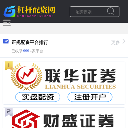
正规配资平台排行
更多
已收录
999
+家平台