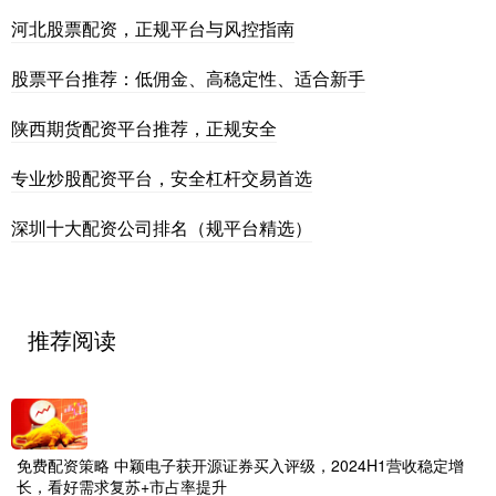
河北股票配资，正规平台与风控指南
股票平台推荐：低佣金、高稳定性、适合新手
陕西期货配资平台推荐，正规安全
专业炒股配资平台，安全杠杆交易首选
深圳十大配资公司排名（规平台精选）
推荐阅读
免费配资策略 中颖电子获开源证券买入评级，2024H1营收稳定增
长，看好需求复苏+市占率提升