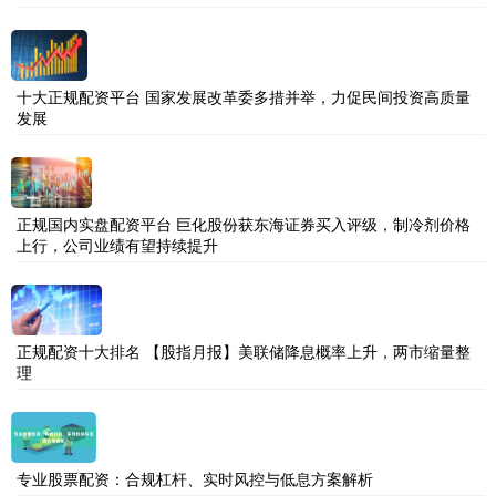
十大正规配资平台 国家发展改革委多措并举，力促民间投资高质量
发展
正规国内实盘配资平台 巨化股份获东海证券买入评级，制冷剂价格
上行，公司业绩有望持续提升
正规配资十大排名 【股指月报】美联储降息概率上升，两市缩量整
理
专业股票配资：合规杠杆、实时风控与低息方案解析